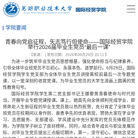
学院要闻
青春向党启征程，矢志笃行但使命——国际经贸学院
举行2026届毕业生党员“最后一课”
【来源： | 发布日期：2026年06月29日 20:11 】
为进一步筑牢毕业生党员思想根基，强化使命担当与纪律素养，
引导全体毕业班党员不忘初心、永葆本色、逐梦前行。6月29日，国际
经贸学院学生党支部为全体毕业生党员讲授离校前最后一次专题党
课，以一堂深刻的收官党课，为毕业生党员的大学生涯画上圆满的党
性教育句号。
国际经贸学院学生第二党支部书记王娜聚焦青春使命与时代担
当，开展毕业专题党课授课。课上，她首先向全体顺利完成学业、即
将奔赴人生新征程的毕业生党员致以热烈祝贺，充分肯定了全体毕业
班党员在校期间以身作则、奋勇争先的优良表现，赞扬大家在学业学
习、志愿服务、支部建设、学风建设中充分发挥的党员先锋模范作
用，为学院学子树立了良好榜样。同时，结合青年成长与职业发展实
际，对毕业生党员提出三点殷切期许。第一，坚守初心，做信念坚定