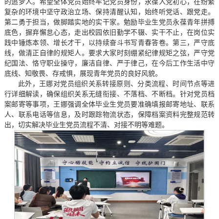
的追梦人。希望全体党员始终牢记党员身份，永葆入党初心，在纷繁
复杂的环境中坚守政治立场、保持清醒认知，始终听党话、跟党走。
第二勇于担当，做脚踏实地的实干家。勉励毕业生党员永葆青年拼搏
底色，摒弃懈怠心态，走出校园依旧勤学不辍、实干不止，在岗位实
践中锤炼本领、增长才干，以持续奋斗书写青春答卷。第三，严守底
线，做清正自律的规矩人。要求大家时刻绷紧纪律规矩之弦，严守党
纪国法、恪守职业操守，廉洁自律、严于律己，在今后工作生活中守
底线、知敬畏、存戒惧，展现青年党员的良好风貌。
此外，王娜对党员组织关系转接原则、分类流程、时间节点等进
行详细解读，确保组织关系无缝衔接、不落档、不断档。针对党员档
案邮寄等事项，王娜强调全体毕业生党员要准确填报邮寄地址、联系
人、联系电话等信息，及时跟踪物流状态，保障档案资料完整规范转
出，切实解决毕业生党员流程不清、对接不明等难题。